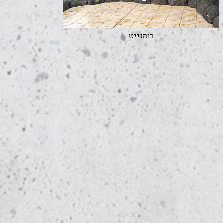
בומנייט