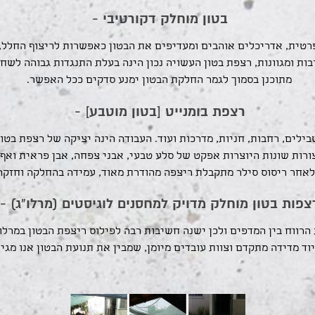
בטון מוחלק דקורטיבי -
רטית, אדריכלים אוהבים ומעדיפים את הבטון כאפשרות לריצוף החלל, 
 רבות ומגוונות, רצפת בטון העשויה נכון הינה בעלת התנגדות גבוהה ל
מתוכנן בסמוך לגמר החלקת הבטון ימנע סדקים ככל האפשר.
רצפת בומנייט [בטון מוטבע] -
לים, רחבות, חניות, מדרכות ועוד. העבודה הינה יציקה של רצפת בטון 
ורות שונות היוצרות אפקט של סלע טבעי, אבני צפחה, אבן פראית ואף
לאחר ריסוס סילר מתקבלת ריצפה מהודרת מאוד, עמידה בהחלקה וחזקה
צפות בטון מוחלק מדויק למחסנים לוגיסטים (מרלו"ג) -
יוד מדידה מתקדם וצוות עובדים מיומן, שמבין את תנועת הבטון אנו מגי