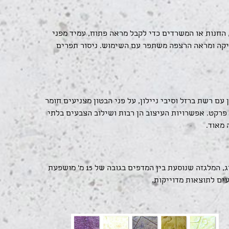
החנות או המשרדים כדי לקבל מראה פתוח, עמיד מפני
שחיקה ומראה הרצפה משתפר עם השימוש. ניסור תפרים
עם רשת ברזל וסיבי ניילון, על פני הבטון מצניעים חומר
 פרקט. אפשרויות העיצוב הן רבות ושילוב הצבעים בלתי
 מאוד.
במגמה לנצל את שטח המחסן בונים לגובה ומצמצמים את הרווח בין המדפים ולכן ישנה חשיבות רבה לפילוס ריצפת הבטון במרלוג, המלגזה שנוסעת בין המדפים בגובה של 15 מ' מושפעת
עים לתוצאות מדוייקות.