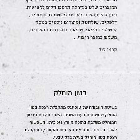
טראצו ידידותי לסביבה הינו תוספת חדשה לקו
המוצרים שלנו בעזרתה תהפכו חלום למציאות.
ניתן להשתמש בו לעיצוב משטחים, ספסלים,
דלפקים, שולחנות ומוצרים נוספים בנוסח
איטלקי ונציאני. טראצו, בסגנונותיו השונים,
משמש כמוצר ריצוף...
קראו עוד
בטון מוחלק
בשיטת העבודה של טופינגס מתקבלת רצפת בטון
מוחלק שמשתבחת עם השנים. מאחר ורצפת הבטון
המוחלק משלבת בתוכה קוורץ (זכוכית), השפשוף
לאורך השנים שוחק את האבקות והקוורץ, ומתקבלת
רצפת בטון מוחלק בעלת ברק טבעי.