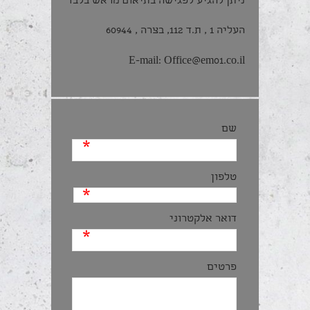
ניתן להגיע לפגישה בתיאום מראש בלבד
העליה 1 , ת.ד 112, בצרה , 60944
E-mail:
Office@em01.co.il
שם
*
טלפון
*
דואר אלקטרוני
*
פרטים