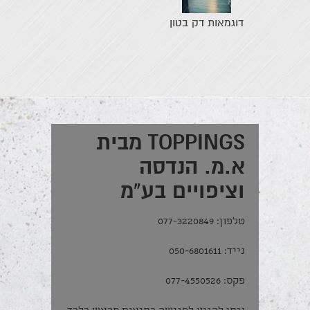
דוגמאות דק בטון
TOPPINGS מבית
א.מ. הנדסה
וציפויים בע"מ
טלפון: 077-3220849
נייד: 050-6801611
פקס: 077-4550526