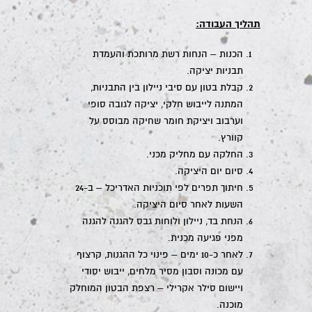
תהליך העבודה:
הכנות – הנחות רשת מרותכת והעמדת
תבניות יציקה.
קבלת בטון עם סיבי ניילון בין התבניות,
המתנה לייבוש חלקי, יציקה לגובה סופי
וערבוב ויציקת חומר שחיקה מבוסס על
קוורץ.
החלקה עם מחליק מכני.
סיום יום היציקה.
חיתוך תפרים לפי תוכניות האדריכל – ב-24
השעות לאחר סיום היציקה.
הנחת בד, ניילון ולוחות גבס להגנה להגנה
מפני פגיעה מכנית.
לאחר כ-10 ימים – פינוי כל ההגנות, קרצוף
עם מכונה וסבון מסיר מלחים, ייבוש יסודי
ויישום סילר אקרילי – רצפת הבטון המוחלק
מוכנה.