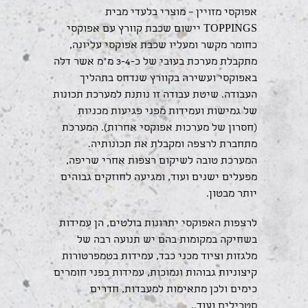
אפוקסי מזויין – מוצרי בלעדי מבית
TOPPINGS יישום שכבת קוורץ עם אפוקסי
כחומר מקשר ומעליו שכבת אפוקסי עליונה,
מתקבלת מערכת בעובי של כ-3-4 מ"מ אשר דלה
באפוקסי ועשירה בקוורץ שנדחס בתהליך
העבודה. שיטת עבודה זו נותנת למערכת תכונות
של גמישות ועמידות מפני פגיעות מכניות
(חסרון של מערכות אפוקסי אחרות). המערכת
מתחברת לרצפה ומקבלת את תכונותיה.
המערכת טובה לשיקום רצפות אחרי שריפה,
מפעלים ישנים ועוד, ומגיעה לחוזקים גבוהים
יותר מבטון.
לרצפות האפוקסי יתרונות בולטים, הן עמידות
בשחיקה במקומות בהם יש תנועה רבה של
מלגזות וציוד מכני כבד, עמידות בטמפרטורות
קיצוניות גבוהות ונמוכות, עמידות בפני חומרים
כימים ולכן מתאימות למעבדות, חדרים
סטרילים ועוד..