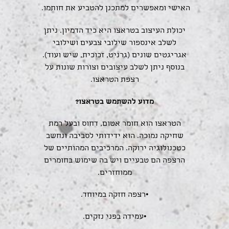
האישי ומאפשרים למתכנן להטביע את חותמו.
יכולת העיצוב בטראצו היא כיד הדמיון. ניתן
לשלב אינספור שילובי צבעים ושילובי
אגריגטים שונים (גרניט, זכוכית, שיש ועוד).
בנוסף ניתן לשלב עיצובים וצורות שונות על
רצפת הטראצו.
מדוע להשתמש בטראצו?
הטראצו הוא חומר אטום, דחוס ובעל רמת
שחיקה נמוכה. הוא ידידותי לסביבה ונחשב
כטכנולוגיה ירוקה. המרכיבים המהותיים של
הרצפה הם טבעיים ויש בה שימוש בחומרים
ממוחזרים.
•רצפה חזקה במיוחד.
•עמידה בפני נזקים.