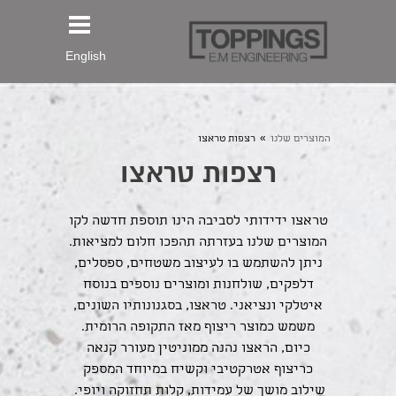
English
»
המוצרים שלנו
רצפות טראצו
רצפות טראצו
טראצו ידידותי לסביבה הינו תוספת חדשה לקו
המוצרים שלנו בעזרתה תהפכו חלום למציאות.
ניתן להשתמש בו לעיצוב משטחים, ספסלים,
דלפקים, שולחנות ומוצרים נוספים בנוסח
איטלקי ונציאני. טראצו, בסגנונותיו השונים,
משמש כמוצר ריצוף מאז התקופה הרומית.
כיום, הראצו נהנה ממוניטין מעורר קנאה
כריצוף אטרקטיבי וקשיח במיוחד המספק
שילוב מושך של עמידות, קלות תחזוקה ויופי.