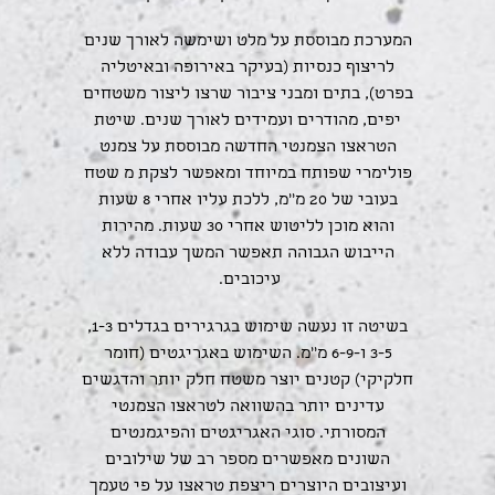
המערכת מבוססת על מלט ושימשה לאורך שנים
לריצוף כנסיות (בעיקר באירופה ובאיטליה
בפרט), בתים ומבני ציבור שרצו ליצור משטחים
יפים, מהודרים ועמידים לאורך שנים. שיטת
הטראצו הצמנטי החדשה מבוססת על צמנט
פולימרי שפותח במיוחד ומאפשר לצקת מ שטח
בעובי של 20 מ''מ, ללכת עליו אחרי 8 שעות
והוא מוכן לליטוש אחרי 30 שעות. מהירות
הייבוש הגבוהה תאפשר המשך עבודה ללא
עיכובים.
בשיטה זו נעשה שימוש בגרגירים בגדלים 1-3,
3-5 ו-6-9 מ''מ. השימוש באגריגטים (חומר
חלקיקי) קטנים יוצר משטח חלק יותר והדגשים
עדינים יותר בהשוואה לטראצו הצמנטי
המסורתי. סוגי האגריגטים והפיגמנטים
השונים מאפשרים מספר רב של שילובים
ועיצובים היוצרים ריצפת טראצו על פי טעמך